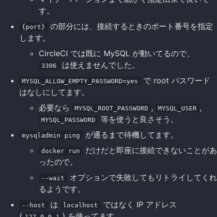
す。
の部分には、接続するときのポート番号を指定
{port}
します。
CircleCI では既に MySQL が動いてるので、
は使えませんでした。
3306
で root パスワード
MYSQL_ALLOW_EMPTY_PASSWORD=yes
はなしにしてます。
必要なら
,
,
MYSQL_ROOT_PASSWORD
MYSQL_USER
等を使うと良さそう。
MYSQL_PASSWORD
が通るまで待機してます。
mysqladmin ping
だけだと即座に接続できないことがあ
docker run
ったので。
オプションで失敗してもリトライしてくれ
--wait
るようです。
は
ではなく IP アドレス
--host
localhost
(
) を使ってます。
127.0.0.1