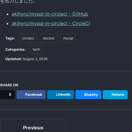
を出力しました。
akihyro/mysql-in-circleci - GitHub
akihyro/mysql-in-circleci - CircleCI
Tags:
circleci
docker
mysql
Categories:
tech
Updated:
August 2, 2026
SHARE ON
X
Facebook
LinkedIn
Bluesky
Hatena
Previous