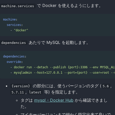
で Docker を使えるようにします。
machine.services
machine
:
Copy code
services
:
-
"
docker"
あたりで MySQL を起動します。
dependencies
dependencies
:
Copy code
override
:
-
docker run --detach --publish {port}:3306 --env MYSQL_AL
-
mysqladmin --host=127.0.0.1 --port={port} --user=root --
の部分には、使うバージョンのタグ (
,
{version}
5.6
,
等) を指定します。
5.7.11
latest
タグは
mysql - Docker Hub
から確認できまし
た。
マイナーバージョンまで細かく指定出来て良いで